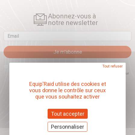
Abonnez-vous à
notre newsletter
Email
Je m'abonne
J'accepte que l'ouverture des newsletters soit mesurée, afin de mieux
Tout refuser
comprendre les sujets qui m'intéressent et d'améliorer les contenus
proposés. Ce choix est modifiable à tout moment et reste sans incidence sur
mon inscription.
Equip'Raid utilise des cookies et
vous donne le contrôle sur ceux
que vous souhaitez activer
Offrez nos chèques
cadeaux
Tout accepter
J'offre des chèques cadeaux
Personnaliser