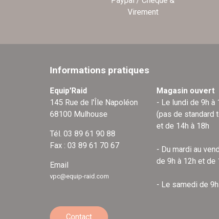
Paypal / Chèque &
Virement
Informations pratiques
Equip'Raid
Magasin ouvert
145 Rue de l'Île Napoléon
- Le lundi de 9h à
68100 Mulhouse
(pas de standard 
et de 14h à 18h
Tél. 03 89 61 90 88
Fax : 03 89 61 70 67
- Du mardi au vend
de 9h à 12h et de
Email
vpc@equip-raid.com
- Le samedi de 9h
Contact