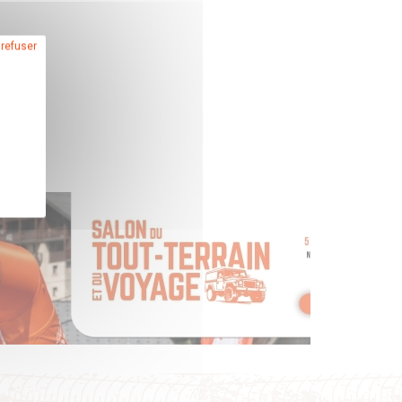
 refuser