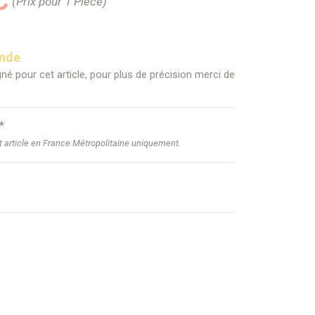
C
(Prix pour 1 Pièce)
ande
né pour cet article, pour plus de précision merci de
*
et article en France Métropolitaine uniquement.