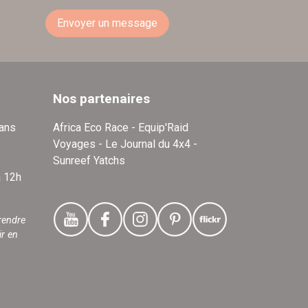
Envoyer un message
Nos partenaires
dans
Africa Eco Race - Equip'Raid
Voyages - Le Journal du 4x4 -
Sunreef Yatchs
à 12h
rendre
ir en