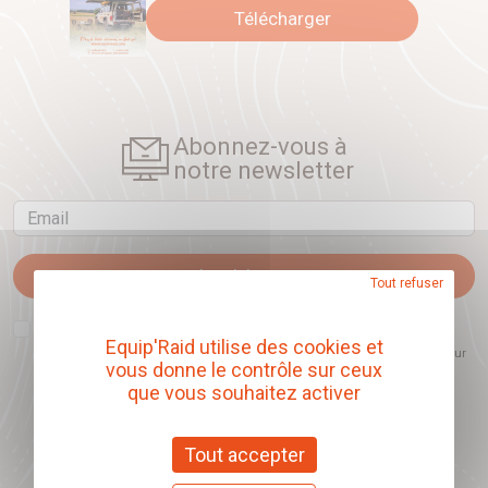
Télécharger
Abonnez-vous à
notre newsletter
Email
Je m'abonne
Tout refuser
J'accepte que l'ouverture des newsletters soit mesurée, afin de mieux
comprendre les sujets qui m'intéressent et d'améliorer les contenus
Equip'Raid utilise des cookies et
proposés. Ce choix est modifiable à tout moment et reste sans incidence sur
vous donne le contrôle sur ceux
mon inscription.
que vous souhaitez activer
Tout accepter
Offrez nos chèques