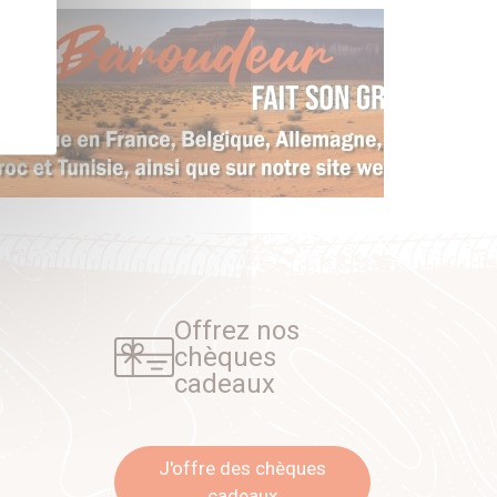
Offrez nos
chèques
cadeaux
J'offre des chèques
cadeaux