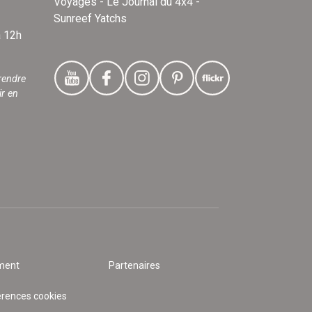
Voyages - Le Journal du 4x4 -
Sunreef Yatchs
à 12h
rendre
ir en
ment
Partenaires
érences cookies