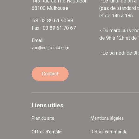
145 Rue de l'Île Napoléon
- Le lundi de 9h à
68100 Mulhouse
(pas de standard 
et de 14h à 18h
Tél. 03 89 61 90 88
Fax : 03 89 61 70 67
- Du mardi au vend
de 9h à 12h et de
Email
vpc@equip-raid.com
- Le samedi de 9h
Contact
Liens utiles
Plan du site
Mentions légales
Offres d'emploi
Retour commande