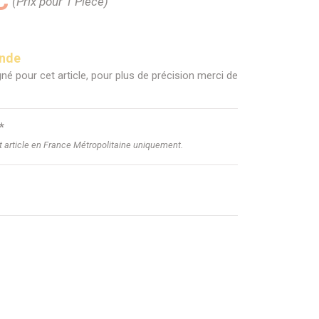
C
(Prix pour 1 Pièce)
ande
né pour cet article, pour plus de précision merci de
*
et article en France Métropolitaine uniquement.