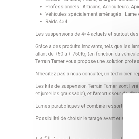
Professionnels : Artisans, Agriculteurs, A
Véhicules spécialement aménagés : Lame
Raids 4×4
Les suspensions de 4×4 actuels et surtout des
Grâce à des produits innovants, tels que les l
allant de +50 à + 750Kg (en fonction du véhicul
Terrain Tamer vous propose une solution profess
N’hésitez pas à nous consulter, un technicien r
Les kits de suspension Terrain Tamer sont livrés
et jumelles graissable), et l'amortisseur de direc
Lames paraboliques et combiné ressorts/amor
Possibilité de choisir le tarage avant et arrièr