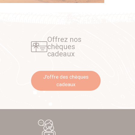
Offrez nos
chèques
cadeaux
J'offre des chèques
cadeaux