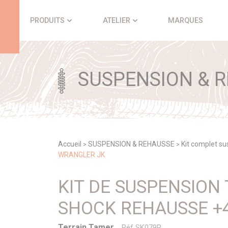
Panneau de gestion des cookies
PRODUITS
ATELIER
MARQUES
SUSPENSION & 
Accueil
SUSPENSION & REHAUSSE
Kit complet s
>
>
WRANGLER JK
KIT DE SUSPENSION
SHOCK REHAUSSE +
Terrain Tamer
Réf SK079P