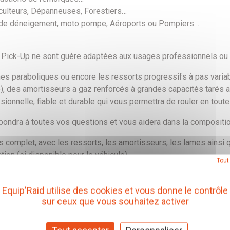
piculteurs, Dépanneuses, Forestiers…
 de déneigement, moto pompe, Aéroports ou Pompiers…
 Pick-Up ne sont guère adaptées aux usages professionnels ou 
ames paraboliques ou encore les ressorts progressifs à pas vari
e), des amortisseurs a gaz renforcés à grandes capacités tarés 
ionnelle, fiable et durable qui vous permettra de rouler en tout
épondra à toutes vos questions et vous aidera dans la compositio
 complet, avec les ressorts, les amortisseurs, les lames ainsi q
tion (si disponible pour le véhicule).
Tout
tisseurs assemblé également disponibles.
Equip'Raid utilise des cookies et vous donne le contrôle
e sans supplément.
sur ceux que vous souhaitez activer