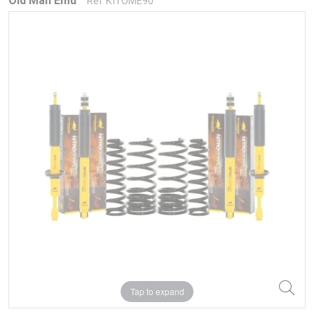
Old Man Emu
Réf KITOME90
Tap to expand