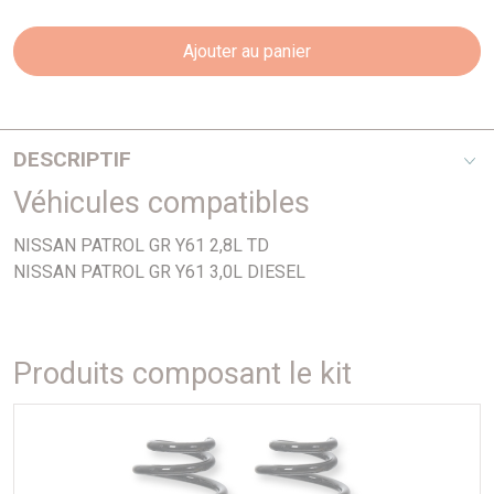
Ajouter au panier
DESCRIPTIF
Véhicules compatibles
kit suspension nitrocharger + pour Nissan patrol y 61
chassis long comprenant : Ressorts+Amortisseurs AV/AR -
NISSAN PATROL GR Y61 2,8L TD
Tarage AV 0-50kg / AR MEDIUM
NISSAN PATROL GR Y61 3,0L DIESEL
REHAUSSE +4/5CM
Produits composant le kit