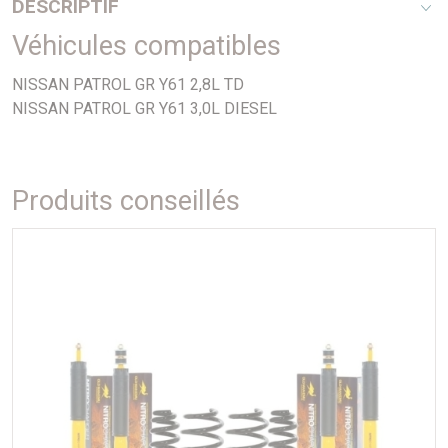
DESCRIPTIF
Véhicules compatibles
Ce kit de rabaissement permet de réduire les vibrations et
grondements de transmission en réduisant les angles de
NISSAN PATROL GR Y61 2,8L TD
fonctionnement en sortie de boite suite à rehausse du
NISSAN PATROL GR Y61 3,0L DIESEL
véhicule
Produits conseillés