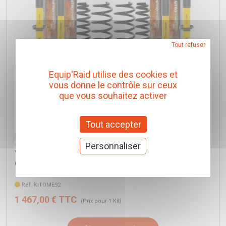
Tout refuser
Equip'Raid utilise des cookies et
vous donne le contrôle sur ceux
que vous souhaitez activer
Tout accepter
KIT DE SUSPENSION OME NITRO+ REHAUSSE
+40/50MM TARAGE +400KG POUR NISSAN PATROL
Personnaliser
Y61 CHASSIS LONG TOUS MODELES
Old Man Emu
Réf. KITOME92
1 467,00 € TTC
(Prix pour 1 Kit)