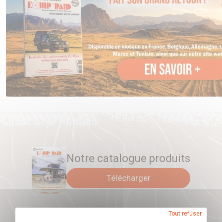
Silentblocs : Caoutchouc
Compatibilité : Adapté aux ressorts OME et à
différentes configurations de suspension (barres de
torsion, ressorts hélicoïdaux, lames de ressort)
Cet amortisseur est conçu pour s'adapter aux ressorts
spécifiques de la gamme OME, garantissant une
compatibilité optimale avec les charges supplémentaires et
les accessoires installés sur le véhicule. La finition jaune
emblématique d'OME assure une protection contre la
corrosion et une identification facile. L'amortisseur
Nitrocharger Plus est une solution idéale pour les
Notre catalogue produits
conducteurs recherchant une amélioration significative de la
Télécharger
tenue de route, du confort et de la stabilité de leur 4x4, que
ce soit pour une utilisation quotidienne ou en conditions
tout-terrain exigeantes.
Tout refuser