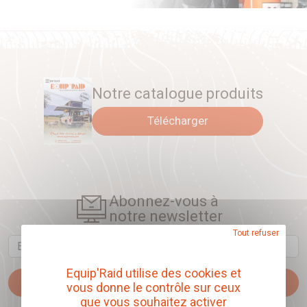
Notre catalogue produits
Télécharger
Abonnez-vous à
notre newsletter
Tout refuser
Email
Equip'Raid utilise des cookies et
Je m'abonne
vous donne le contrôle sur ceux
que vous souhaitez activer