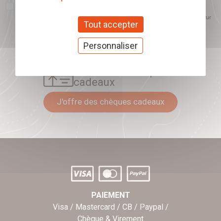
J'accepte que l'ouverture des newsletters soit mesurée, afin de mieux
comprendre les sujets qui m'intéressent et d'améliorer les contenus
proposés. Ce choix est modifiable à tout moment et reste sans incidence sur
Tout accepter
mon inscription.
Personnaliser
Offrez nos chèques
cadeaux
J'offre des chèques cadeaux
PAIEMENT
Visa / Mastercard / CB / Paypal /
Chèque & Virement