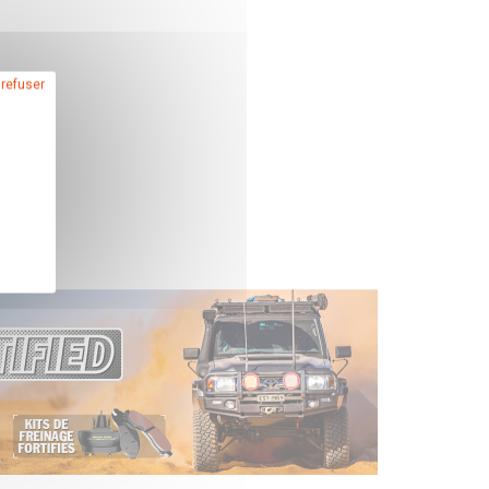
 refuser