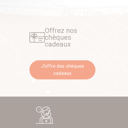
Offrez nos
chèques
cadeaux
J'offre des chèques
cadeaux