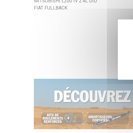
MITSUBISHI L200 IV 2.4L DID
FIAT FULLBACK