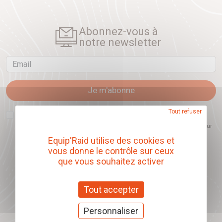
Abonnez-vous à
notre newsletter
Email
Je m'abonne
Tout refuser
J'accepte que l'ouverture des newsletters soit mesurée, afin de mieux
comprendre les sujets qui m'intéressent et d'améliorer les contenus
proposés. Ce choix est modifiable à tout moment et reste sans incidence sur
mon inscription.
Equip'Raid utilise des cookies et
vous donne le contrôle sur ceux
que vous souhaitez activer
Offrez nos chèques
Tout accepter
cadeaux
J'offre des chèques cadeaux
Personnaliser