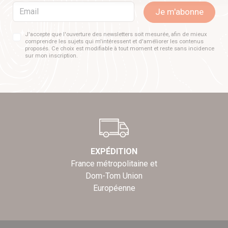
Email
Je m'abonne
J'accepte que l'ouverture des newsletters soit mesurée, afin de mieux
comprendre les sujets qui m'intéressent et d'améliorer les contenus
proposés. Ce choix est modifiable à tout moment et reste sans incidence
sur mon inscription.
EXPÉDITION
France métropolitaine et
Dom-Tom Union
Européenne