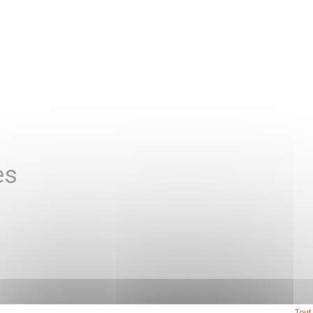
es
Tout