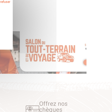
 refuser
Offrez nos
chèques