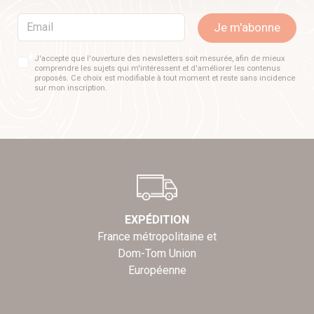
Email
Je m'abonne
J'accepte que l'ouverture des newsletters soit mesurée, afin de mieux
comprendre les sujets qui m'intéressent et d'améliorer les contenus
proposés. Ce choix est modifiable à tout moment et reste sans incidence
sur mon inscription.
EXPÉDITION
France métropolitaine et
Dom-Tom Union
Européenne