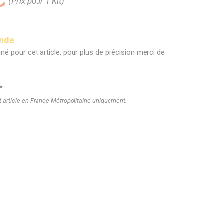
C
(Prix pour 1 Kit)
ande
né pour cet article, pour plus de précision merci de
*
et article en France Métropolitaine uniquement.