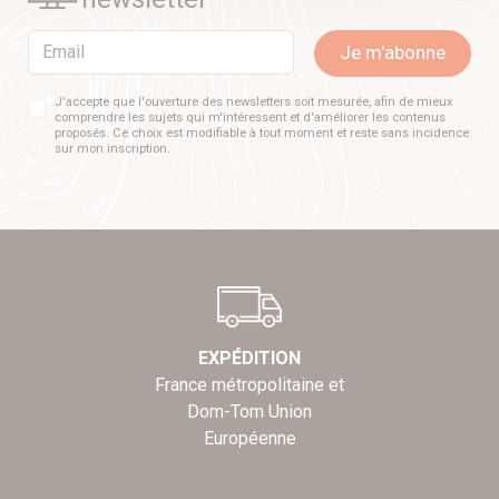
Email
Je m'abonne
J'accepte que l'ouverture des newsletters soit mesurée, afin de mieux
comprendre les sujets qui m'intéressent et d'améliorer les contenus
proposés. Ce choix est modifiable à tout moment et reste sans incidence
sur mon inscription.
EXPÉDITION
France métropolitaine et
Dom-Tom Union
Européenne