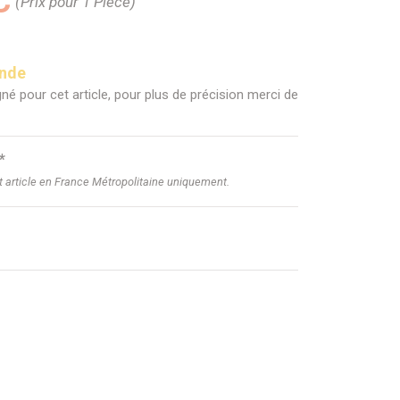
C
(Prix pour 1 Pièce)
ande
né pour cet article, pour plus de précision merci de
*
et article en France Métropolitaine uniquement.