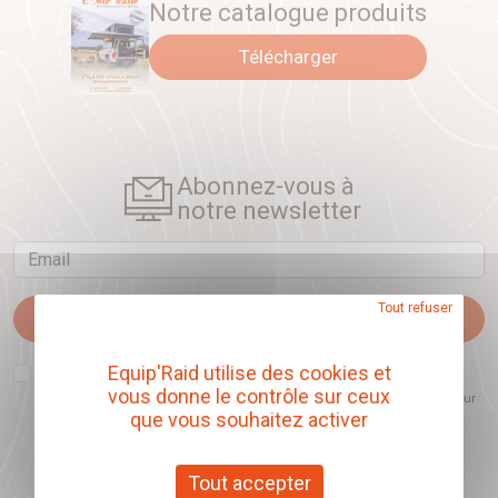
Notre catalogue produits
Télécharger
Abonnez-vous à
notre newsletter
Email
Tout refuser
Je m'abonne
J'accepte que l'ouverture des newsletters soit mesurée, afin de mieux
Equip'Raid utilise des cookies et
comprendre les sujets qui m'intéressent et d'améliorer les contenus
vous donne le contrôle sur ceux
proposés. Ce choix est modifiable à tout moment et reste sans incidence sur
mon inscription.
que vous souhaitez activer
Tout accepter