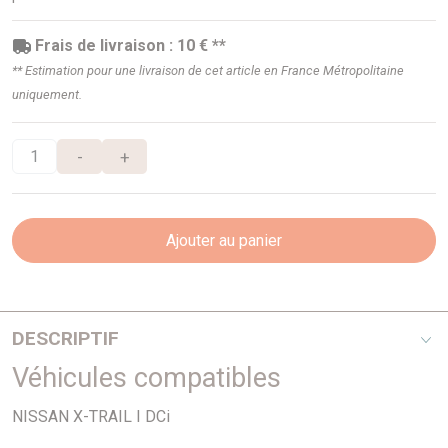
Frais de livraison : 10 € **
** Estimation pour une livraison de cet article en France Métropolitaine
uniquement.
-
+
Ajouter au panier
DESCRIPTIF
Véhicules compatibles
Ajusa
NISSAN X-TRAIL I DCi