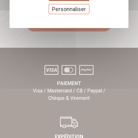
Offrez nos chèques
Personnaliser
cadeaux
J'offre des chèques cadeaux
PAIEMENT
Visa / Mastercard / CB / Paypal /
Chèque & Virement
EXPÉDITION