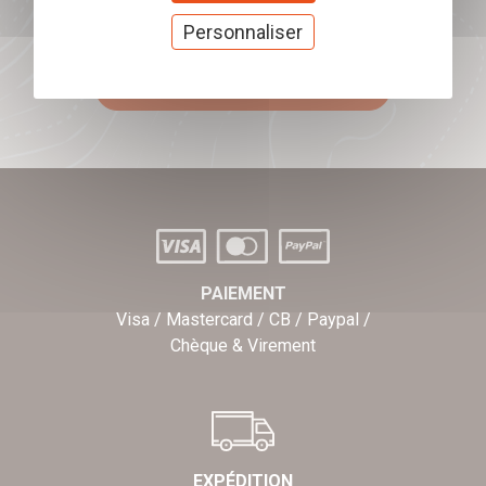
Offrez nos chèques
Personnaliser
cadeaux
J'offre des chèques cadeaux
PAIEMENT
Visa / Mastercard / CB / Paypal /
Chèque & Virement
EXPÉDITION