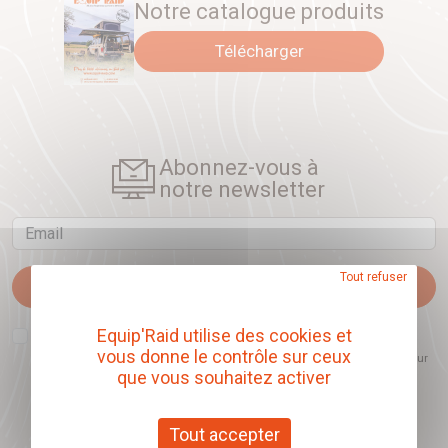
Notre catalogue produits
Télécharger
Abonnez-vous à
notre newsletter
Email
Tout refuser
Je m'abonne
J'accepte que l'ouverture des newsletters soit mesurée, afin de mieux
Equip'Raid utilise des cookies et
comprendre les sujets qui m'intéressent et d'améliorer les contenus
vous donne le contrôle sur ceux
proposés. Ce choix est modifiable à tout moment et reste sans incidence sur
mon inscription.
que vous souhaitez activer
Tout accepter