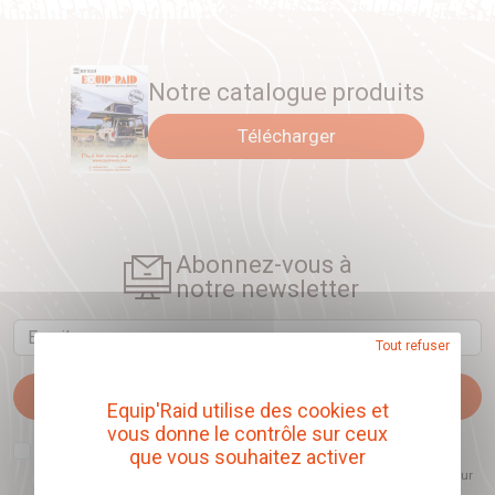
Notre catalogue produits
Télécharger
Abonnez-vous à
notre newsletter
Email
Tout refuser
Je m'abonne
Equip'Raid utilise des cookies et
vous donne le contrôle sur ceux
J'accepte que l'ouverture des newsletters soit mesurée, afin de mieux
que vous souhaitez activer
comprendre les sujets qui m'intéressent et d'améliorer les contenus
proposés. Ce choix est modifiable à tout moment et reste sans incidence sur
mon inscription.