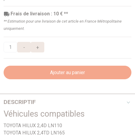
Frais de livraison : 10 € **
** Estimation pour une livraison de cet article en France Métropolitaine
uniquement.
-
+
Ajouter au panier
DESCRIPTIF
Véhicules compatibles
2 trous - Ajusa
TOYOTA HILUX 2,4D LN110
TOYOTA HILUX 2,4TD LN165