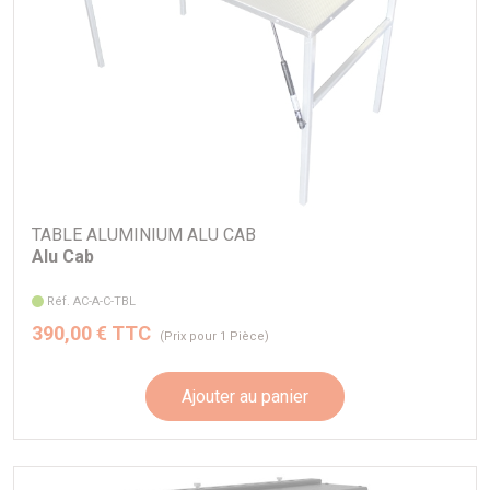
chargement.
Un éclairage LED intérieur est préinstallées .
Deux rails sur le toit sont installés pour permettre
l’installation de barres de toit ou de la galerie.
Toutes les portes disposent d'une fermeture à clé.
Le hardtop a une peinture epoxy en aluminium
TABLE ALUMINIUM ALU CAB
Le poids du hardtop pour un double cabine est d'environ 57
Alu Cab
kg.
Réf. AC-A-C-TBL
finition alu lisse noir
390,00 € TTC
(Prix pour 1 Pièce)
La charge statique est de 400 kg
Ajouter au panier
La charge dynamique est de 200 kg