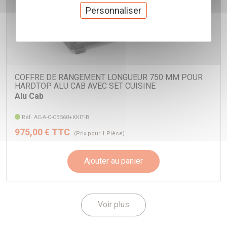
Personnaliser
COFFRE DE RANGEMENT LONGUEUR 750 MM POUR
HARDTOP ALU CAB AVEC SET CUISINE
Alu Cab
Réf. AC-A-C-CB560+KKIT-B
975,00 € TTC
(Prix pour 1 Pièce)
Ajouter au panier
Voir plus