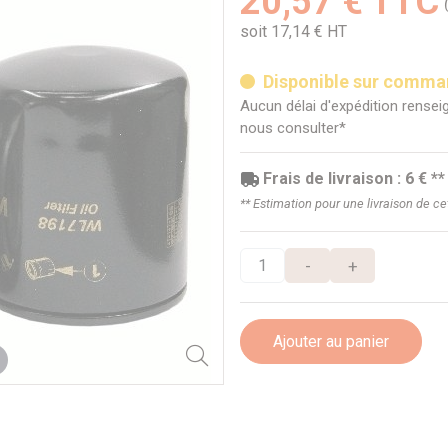
20,57 € TTC
soit 17,14 € HT
Disponible sur comm
Aucun délai d'expédition renseig
nous consulter*
Frais de livraison : 6 € **
** Estimation pour une livraison de c
-
+
Ajouter au panier