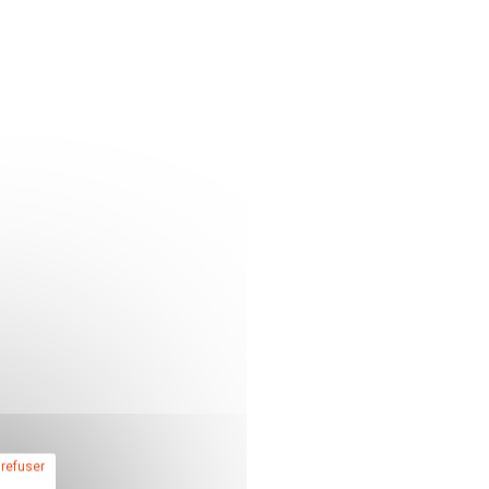
 refuser