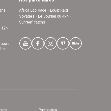
dans
Africa Eco Race - Equip'Raid
Voyages - Le Journal du 4x4 -
Sunreef Yatchs
à 12h
rendre
ir en
ment
Partenaires