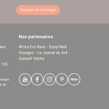
Envoyer un message
Nos partenaires
dans
Africa Eco Race - Equip'Raid
Voyages - Le Journal du 4x4 -
Sunreef Yatchs
à 12h
rendre
ir en