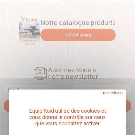
Notre catalogue produits
Télécharger
Abonnez-vous à
notre newsletter
Email
Tout refuser
Je m'abonne
Equip'Raid utilise des cookies et
vous donne le contrôle sur ceux
J'accepte que l'ouverture des newsletters soit mesurée, afin de mieux
que vous souhaitez activer
comprendre les sujets qui m'intéressent et d'améliorer les contenus
proposés. Ce choix est modifiable à tout moment et reste sans incidence sur
mon inscription.