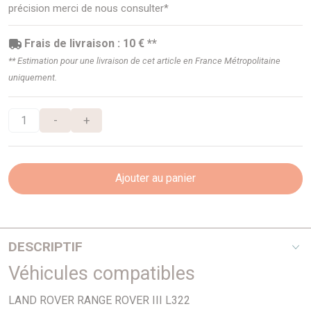
précision merci de nous consulter*
Frais de livraison : 10 € **
** Estimation pour une livraison de cet article en France Métropolitaine
uniquement.
-
+
Ajouter au panier
DESCRIPTIF
Véhicules compatibles
4,4i
LAND ROVER RANGE ROVER III L322