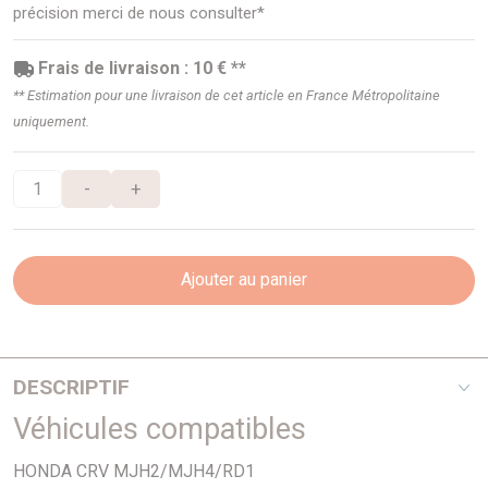
précision merci de nous consulter*
Frais de livraison : 10 € **
** Estimation pour une livraison de cet article en France Métropolitaine
uniquement.
-
+
Ajouter au panier
DESCRIPTIF
Véhicules compatibles
2.0I 16v
HONDA CRV MJH2/MJH4/RD1