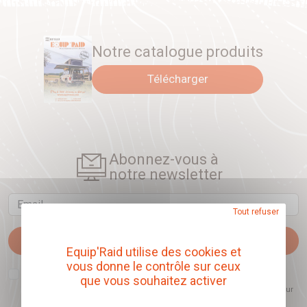
Notre catalogue produits
Télécharger
Abonnez-vous à
notre newsletter
Email
Tout refuser
Je m'abonne
Equip'Raid utilise des cookies et
vous donne le contrôle sur ceux
J'accepte que l'ouverture des newsletters soit mesurée, afin de mieux
que vous souhaitez activer
comprendre les sujets qui m'intéressent et d'améliorer les contenus
proposés. Ce choix est modifiable à tout moment et reste sans incidence sur
mon inscription.