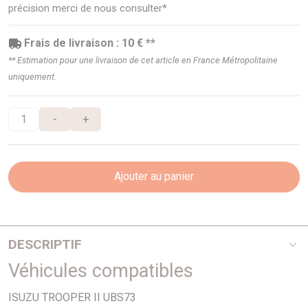
précision merci de nous consulter*
Frais de livraison : 10 € **
** Estimation pour une livraison de cet article en France Métropolitaine
uniquement.
-
+
Ajouter au panier
DESCRIPTIF
Véhicules compatibles
V6 3,5I
ISUZU TROOPER II UBS73