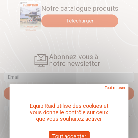
Notre catalogue produits
Télécharger
Abonnez-vous à
notre newsletter
Email
Tout refuser
Je m'abonne
Equip'Raid utilise des cookies et
J'accepte que l'ouverture des newsletters soit mesurée, afin de mieux
vous donne le contrôle sur ceux
comprendre les sujets qui m'intéressent et d'améliorer les contenus
proposés. Ce choix est modifiable à tout moment et reste sans incidence sur
que vous souhaitez activer
mon inscription.
Tout accepter