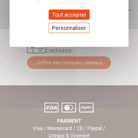
J'accepte que l'ouverture des newsletters soit mesurée, afin de mieux
comprendre les sujets qui m'intéressent et d'améliorer les contenus
proposés. Ce choix est modifiable à tout moment et reste sans incidence sur
Tout accepter
mon inscription.
Personnaliser
Offrez nos chèques
cadeaux
J'offre des chèques cadeaux
PAIEMENT
Visa / Mastercard / CB / Paypal /
Chèque & Virement