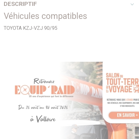
DESCRIPTIF
Véhicules compatibles
Rectangulaire - 245mm x 206mm x 52mm 3,4I V6
TOYOTA KZJ-VZJ 90/95