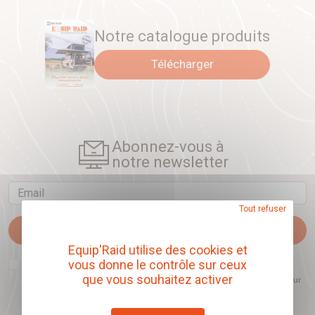
Notre catalogue produits
Télécharger
Abonnez-vous à
notre newsletter
Email
Tout refuser
Je m'abonne
Equip'Raid utilise des cookies et
J'accepte que l'ouverture des newsletters soit mesurée, afin de mieux
vous donne le contrôle sur ceux
comprendre les sujets qui m'intéressent et d'améliorer les contenus
que vous souhaitez activer
proposés. Ce choix est modifiable à tout moment et reste sans incidence sur
mon inscription.