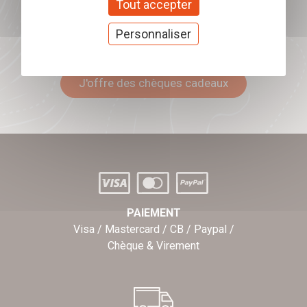
Tout accepter
Personnaliser
Offrez nos chèques
cadeaux
J'offre des chèques cadeaux
PAIEMENT
Visa / Mastercard / CB / Paypal /
Chèque & Virement