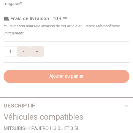
magasin*
Frais de livraison : 10 € **
** Estimation pour une livraison de cet article en France Métropolitaine
uniquement.
-
+
Ajouter au panier
DESCRIPTIF
Véhicules compatibles
3,5i - Plat
MITSUBISHI PAJERO II 3.0L ET 3.5L