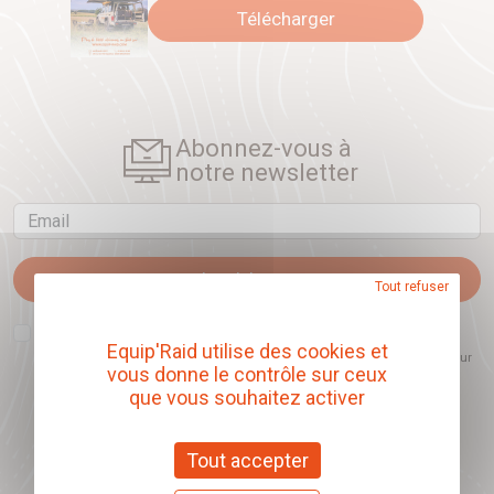
Télécharger
Abonnez-vous à
notre newsletter
Email
Je m'abonne
Tout refuser
J'accepte que l'ouverture des newsletters soit mesurée, afin de mieux
comprendre les sujets qui m'intéressent et d'améliorer les contenus
Equip'Raid utilise des cookies et
proposés. Ce choix est modifiable à tout moment et reste sans incidence sur
vous donne le contrôle sur ceux
mon inscription.
que vous souhaitez activer
Tout accepter
Offrez nos chèques