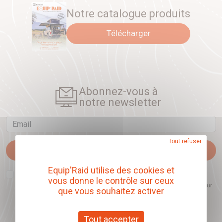
Notre catalogue produits
Télécharger
Abonnez-vous à
notre newsletter
Email
Tout refuser
Je m'abonne
Equip'Raid utilise des cookies et
J'accepte que l'ouverture des newsletters soit mesurée, afin de mieux
vous donne le contrôle sur ceux
comprendre les sujets qui m'intéressent et d'améliorer les contenus
proposés. Ce choix est modifiable à tout moment et reste sans incidence sur
que vous souhaitez activer
mon inscription.
Tout accepter