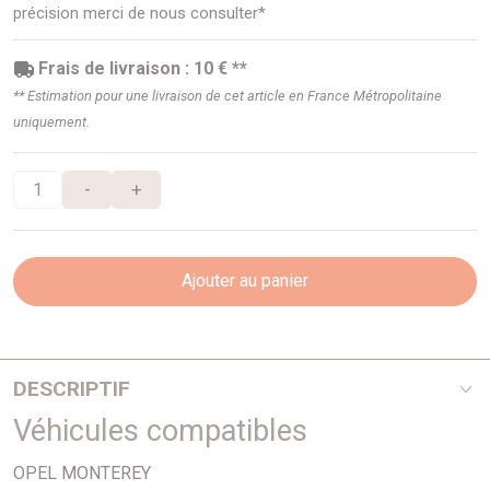
précision merci de nous consulter*
Frais de livraison : 10 € **
** Estimation pour une livraison de cet article en France Métropolitaine
uniquement.
-
+
Ajouter au panier
DESCRIPTIF
Véhicules compatibles
3,1TD
OPEL MONTEREY