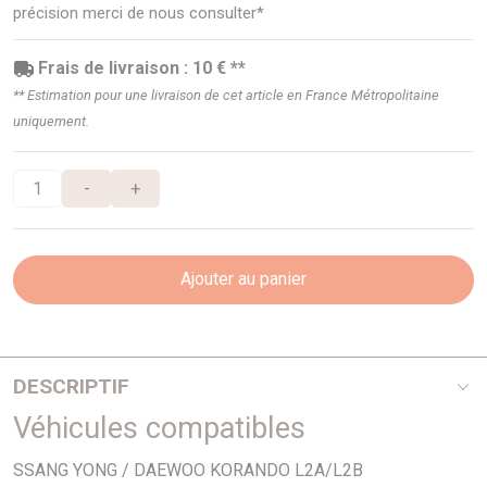
précision merci de nous consulter*
Frais de livraison : 10 € **
** Estimation pour une livraison de cet article en France Métropolitaine
uniquement.
-
+
Ajouter au panier
DESCRIPTIF
Véhicules compatibles
Rectangulaire - 289mm x 171mm x 50mm
SSANG YONG / DAEWOO KORANDO L2A/L2B