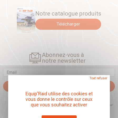
Notre catalogue produits
Télécharger
Abonnez-vous à
notre newsletter
Email
Tout refuser
Je m'abonne
Equip'Raid utilise des cookies et
J'accepte que l'ouverture des newsletters soit mesurée, afin de mieux
vous donne le contrôle sur ceux
comprendre les sujets qui m'intéressent et d'améliorer les contenus
que vous souhaitez activer
proposés. Ce choix est modifiable à tout moment et reste sans incidence sur
mon inscription.