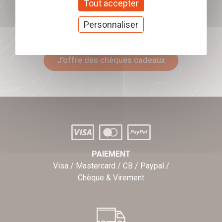
Tout accepter
Personnaliser
Offrez nos chèques
cadeaux
J'offre des chèques cadeaux
PAIEMENT
Visa / Mastercard / CB / Paypal /
Chèque & Virement