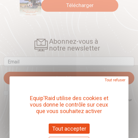
Télécharger
Abonnez-vous à
notre newsletter
Email
Je m'abonne
Tout refuser
J'accepte que l'ouverture des newsletters soit mesurée, afin de mieux
comprendre les sujets qui m'intéressent et d'améliorer les contenus
Equip'Raid utilise des cookies et
proposés. Ce choix est modifiable à tout moment et reste sans incidence sur
vous donne le contrôle sur ceux
mon inscription.
que vous souhaitez activer
Tout accepter
Offrez nos chèques