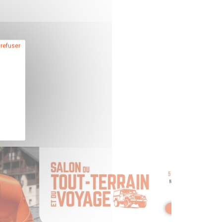
 refuser