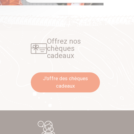
Offrez nos
chèques
cadeaux
J'offre des chèques
cadeaux