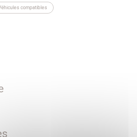
Véhicules compatibles
e
es