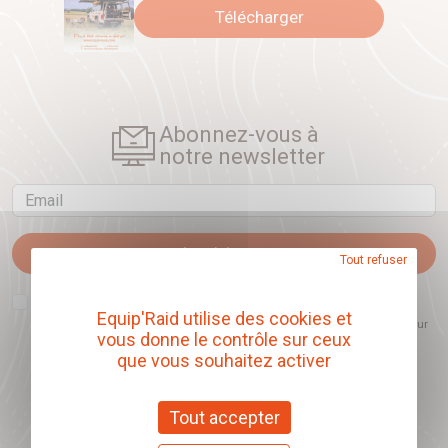
Télécharger
Abonnez-vous à
notre newsletter
Email
Je m'abonne
Tout refuser
J'accepte que l'ouverture des newsletters soit mesurée, afin de mieux
comprendre les sujets qui m'intéressent et d'améliorer les contenus
Equip'Raid utilise des cookies et
proposés. Ce choix est modifiable à tout moment et reste sans incidence sur
vous donne le contrôle sur ceux
mon inscription.
que vous souhaitez activer
Tout accepter
Offrez nos chèques