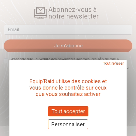
Abonnez-vous à
notre newsletter
Email
Je m'abonne
J'accepte que l'ouverture des newsletters soit mesurée, afin de mieux
comprendre les sujets qui m'intéressent et d'améliorer les contenus
Tout refuser
proposés. Ce choix est modifiable à tout moment et reste sans incidence sur
mon inscription.
Equip'Raid utilise des cookies et
vous donne le contrôle sur ceux
que vous souhaitez activer
Offrez nos chèques
cadeaux
Tout accepter
J'offre des chèques cadeaux
Personnaliser