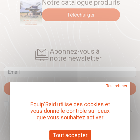
Notre catalogue produits
Télécharger
Abonnez-vous à
notre newsletter
Email
Tout refuser
Je m'abonne
J'accepte que l'ouverture des newsletters soit mesurée, afin de mieux
Equip'Raid utilise des cookies et
comprendre les sujets qui m'intéressent et d'améliorer les contenus
vous donne le contrôle sur ceux
proposés. Ce choix est modifiable à tout moment et reste sans incidence sur
mon inscription.
que vous souhaitez activer
Tout accepter