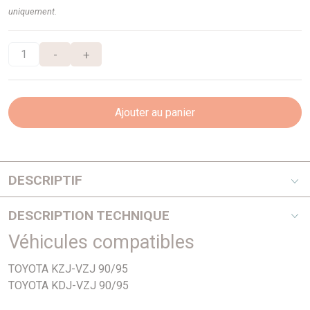
uniquement.
-
+
Ajouter au panier
DESCRIPTIF
A partir de 1999 - Verre lisse
DESCRIPTION TECHNIQUE
Véhicules compatibles
A partir de 1999 - Verre lisse
TOYOTA KZJ-VZJ 90/95
TOYOTA KDJ-VZJ 90/95