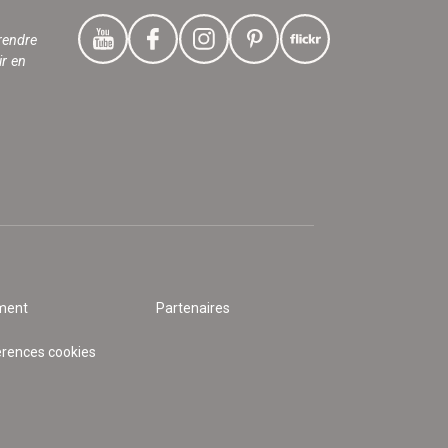
rendre
ir en
ment
Partenaires
érences cookies