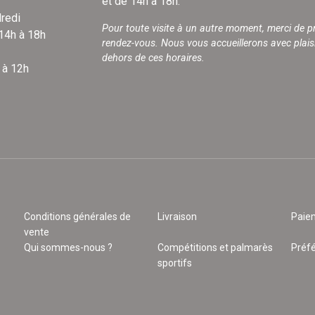
et de 14h à 18h.
redi
Pour toute visite à un autre moment, merci de p
 14h à 18h
rendez-vous. Nous vous accueillerons avec plais
dehors de ces horaires.
 à 12h
Conditions générales de
Livraison
Paie
vente
Qui sommes-nous ?
Compétitions et palmarès
Préf
sportifs