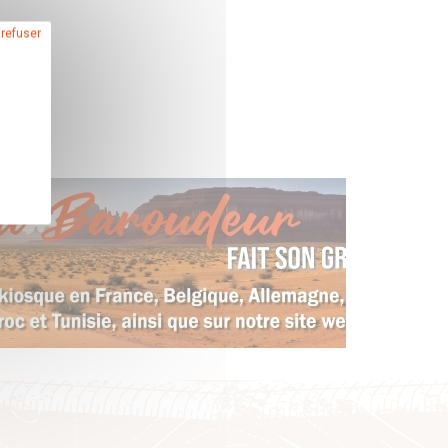
 refuser