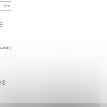
tibles
e
colore)
es