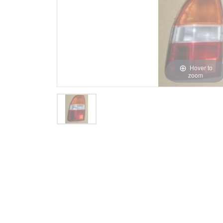
Hover to
zoom