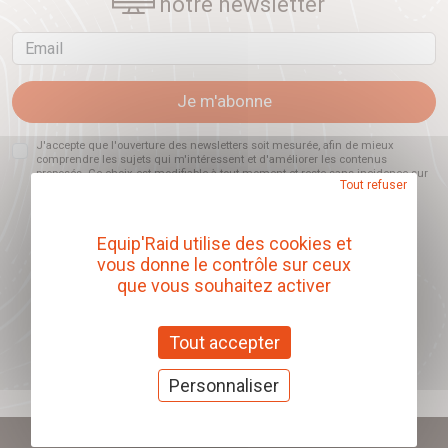
notre newsletter
Email
Je m'abonne
J'accepte que l'ouverture des newsletters soit mesurée, afin de mieux
comprendre les sujets qui m'intéressent et d'améliorer les contenus
proposés. Ce choix est modifiable à tout moment et reste sans incidence sur
Tout refuser
mon inscription.
Equip'Raid utilise des cookies et
vous donne le contrôle sur ceux
Offrez nos chèques
que vous souhaitez activer
cadeaux
Tout accepter
J'offre des chèques cadeaux
Personnaliser