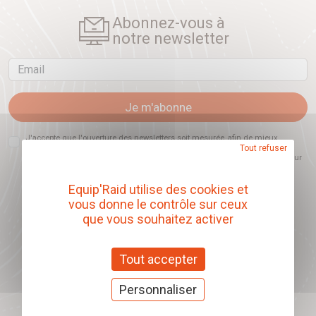
Abonnez-vous à
notre newsletter
Email
Je m'abonne
J'accepte que l'ouverture des newsletters soit mesurée, afin de mieux
Tout refuser
comprendre les sujets qui m'intéressent et d'améliorer les contenus
proposés. Ce choix est modifiable à tout moment et reste sans incidence sur
mon inscription.
Equip'Raid utilise des cookies et
vous donne le contrôle sur ceux
que vous souhaitez activer
Offrez nos chèques
cadeaux
Tout accepter
J'offre des chèques cadeaux
Personnaliser