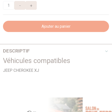
-
+
Ajouter au panier
DESCRIPTIF
Véhicules compatibles
A partir de 96
JEEP CHEROKEE XJ