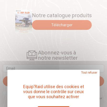
Notre catalogue produits
Télécharger
Abonnez-vous à
notre newsletter
Email
Tout refuser
Je m'abonne
Equip'Raid utilise des cookies et
vous donne le contrôle sur ceux
J'accepte que l'ouverture des newsletters soit mesurée, afin de mieux
comprendre les sujets qui m'intéressent et d'améliorer les contenus
que vous souhaitez activer
proposés. Ce choix est modifiable à tout moment et reste sans incidence sur
mon inscription.