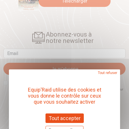
Télécharger
Abonnez-vous à
notre newsletter
Email
Je m'abonne
Tout refuser
J'accepte que l'ouverture des newsletters soit mesurée, afin de mieux
comprendre les sujets qui m'intéressent et d'améliorer les contenus
Equip'Raid utilise des cookies et
proposés. Ce choix est modifiable à tout moment et reste sans incidence sur
mon inscription.
vous donne le contrôle sur ceux
que vous souhaitez activer
Tout accepter
Offrez nos chèques
cadeaux