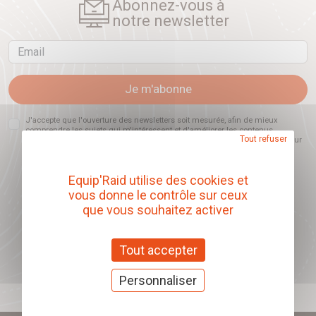
Abonnez-vous à
notre newsletter
Email
Je m'abonne
J'accepte que l'ouverture des newsletters soit mesurée, afin de mieux
comprendre les sujets qui m'intéressent et d'améliorer les contenus
Tout refuser
proposés. Ce choix est modifiable à tout moment et reste sans incidence sur
mon inscription.
Equip'Raid utilise des cookies et
vous donne le contrôle sur ceux
que vous souhaitez activer
Offrez nos chèques
cadeaux
Tout accepter
J'offre des chèques cadeaux
Personnaliser