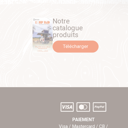
Notre
catalogue
produits
Télécharger
PAIEMENT
Visa / Mastercard / CB /