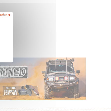
 refuser