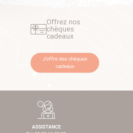
Offrez nos
chèques
cadeaux
J'offre des chèques
cadeaux
ASSISTANCE