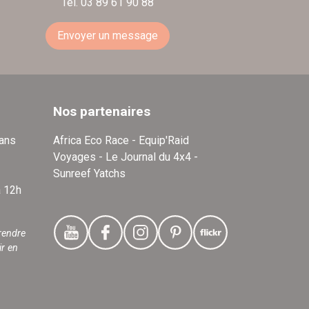
Tél. 03 89 61 90 88
Envoyer un message
Nos partenaires
dans
Africa Eco Race - Equip'Raid
Voyages - Le Journal du 4x4 -
Sunreef Yatchs
à 12h
rendre
ir en