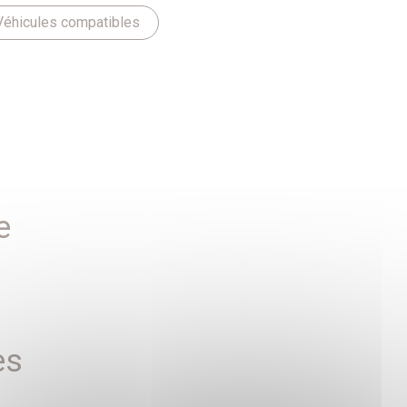
Véhicules compatibles
e
es