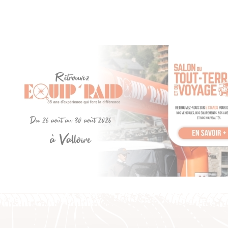
à éliminer les impuretés (poussière, débris, gaz) qui
s'accumulent sous la zone de contact des plaquettes. Ce
procédé permet d'augmenter la puissance et l'endurance du
freinage de façon conséquente.
Ils améliorent également le freinage en conditions humides,
boueuses ou sablonneuses. Les amorces de perçage
évitent les risques de fissure des disques, qui sont
fréquents avec les trous d'aération entièrement percés. Leur
haute qualité de fabrication vous garantit longue durée de
vie et endurance, silence de fonctionnement et absence
totale de vibrations au freinage.
Vendus par paire, pour l'essieu avant
compatible pour :
4x4 HONDA CRV 96-02 RD1# / RD3# (Ø 282mm - 5
trous)
4x4 HONDA HRV 99- GH1 / GH2 (Ø 282mm - 5 trous)