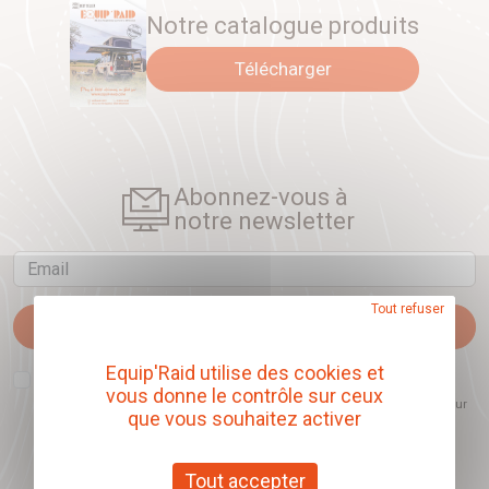
Notre catalogue produits
Télécharger
Abonnez-vous à
notre newsletter
Email
Tout refuser
Je m'abonne
Equip'Raid utilise des cookies et
J'accepte que l'ouverture des newsletters soit mesurée, afin de mieux
comprendre les sujets qui m'intéressent et d'améliorer les contenus
vous donne le contrôle sur ceux
proposés. Ce choix est modifiable à tout moment et reste sans incidence sur
que vous souhaitez activer
mon inscription.
Tout accepter