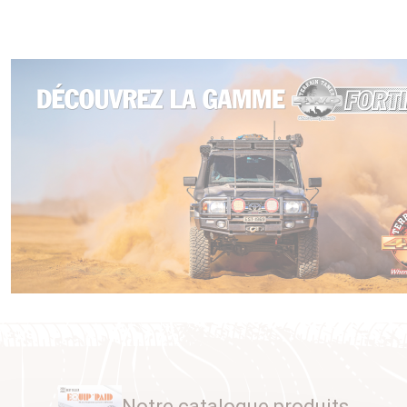
à éliminer les impuretés (poussière, débris, gaz) qui
s'accumulent sous la zone de contact des plaquettes. Ce
procédé permet d'augmenter la puissance et l'endurance du
freinage de façon conséquente.
Ils améliorent également le freinage en conditions humides,
boueuses ou sablonneuses. Les amorces de perçage
évitent les risques de fissure des disques, qui sont
fréquents avec les trous d'aération entièrement percés. Leur
haute qualité de fabrication vous garantit longue durée de
vie et endurance, silence de fonctionnement et absence
totale de vibrations au freinage.
Vendus par paire, pour l'essieu arrière
compatible pour :
4x4 LAND ROVER Freelander II 06- (Ø 302mm - Plein)
Notre catalogue produits