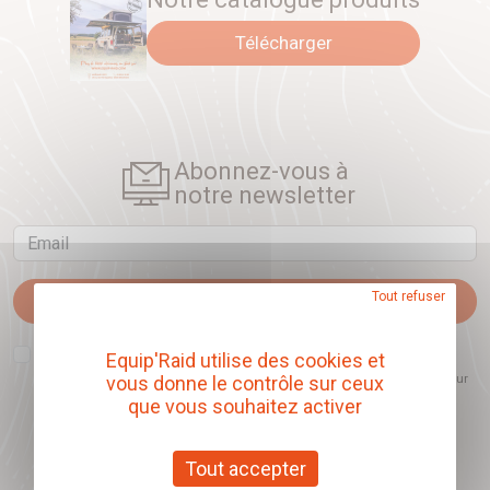
Télécharger
Abonnez-vous à
notre newsletter
Email
Tout refuser
Je m'abonne
J'accepte que l'ouverture des newsletters soit mesurée, afin de mieux
Equip'Raid utilise des cookies et
comprendre les sujets qui m'intéressent et d'améliorer les contenus
proposés. Ce choix est modifiable à tout moment et reste sans incidence sur
vous donne le contrôle sur ceux
mon inscription.
que vous souhaitez activer
Tout accepter