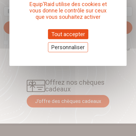
Equip'Raid utilise des cookies et
Email
vous donne le contrôle sur ceux
que vous souhaitez activer
Je m'abonne
Tout accepter
J'accepte que l'ouverture des newsletters soit mesurée, afin de mieux
comprendre les sujets qui m'intéressent et d'améliorer les contenus
Personnaliser
proposés. Ce choix est modifiable à tout moment et reste sans incidence sur
mon inscription.
Offrez nos chèques
cadeaux
J'offre des chèques cadeaux