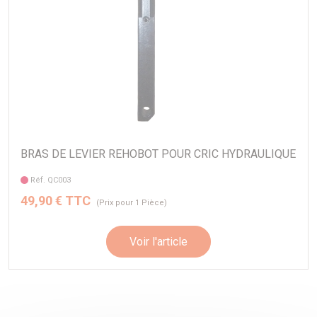
- Poid du cric 6.5kg seulement
- diamètre extérieur : 22 mm pour la tige de soutien (qui ira
se ficher dans un tube fixé au préalable sur le châssis) -
prévoir un adaptateur reference QC003
- IDEAL POUR UN UTILISATION RAID OU RALLYE
BRAS DE LEVIER REHOBOT POUR CRIC HYDRAULIQUE
Réf. QC003
49,90 € TTC
(Prix pour 1 Pièce)
Voir l'article