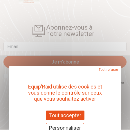
Abonnez-vous à
notre newsletter
Email
Je m'abonne
Tout refuser
J'accepte que l'ouverture des newsletters soit mesurée, afin de mieux
comprendre les sujets qui m'intéressent et d'améliorer les contenus
proposés. Ce choix est modifiable à tout moment et reste sans incidence sur
Equip'Raid utilise des cookies et
mon inscription.
vous donne le contrôle sur ceux
que vous souhaitez activer
Offrez nos chèques
Tout accepter
cadeaux
Personnaliser