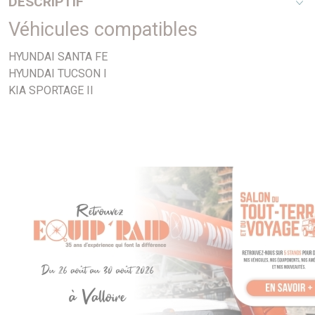
DESCRIPTIF
Véhicules compatibles
V6 2,7i - De Climatisation
HYUNDAI SANTA FE
HYUNDAI TUCSON I
KIA SPORTAGE II