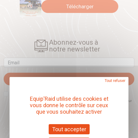
Télécharger
Abonnez-vous à
notre newsletter
Email
Je m'abonne
Tout refuser
J'accepte que l'ouverture des newsletters soit mesurée, afin de mieux
comprendre les sujets qui m'intéressent et d'améliorer les contenus
Equip'Raid utilise des cookies et
proposés. Ce choix est modifiable à tout moment et reste sans incidence sur
vous donne le contrôle sur ceux
mon inscription.
que vous souhaitez activer
Tout accepter
Offrez nos chèques