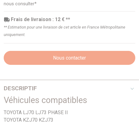
nous consulter*
Frais de livraison : 12 € **
** Estimation pour une livraison de cet article en France Métropolitaine
uniquement.
Nous contacter
DESCRIPTIF
Véhicules compatibles
Dans la tole sous calandre
TOYOTA LJ70 LJ73 PHASE II
TOYOTA KZJ70 KZJ73