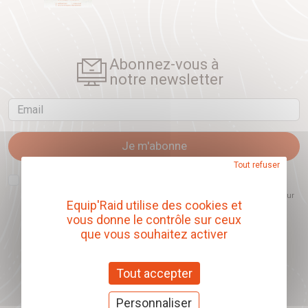
Abonnez-vous à
notre newsletter
Email
Je m'abonne
Tout refuser
J'accepte que l'ouverture des newsletters soit mesurée, afin de mieux
comprendre les sujets qui m'intéressent et d'améliorer les contenus
proposés. Ce choix est modifiable à tout moment et reste sans incidence sur
Equip'Raid utilise des cookies et
mon inscription.
vous donne le contrôle sur ceux
que vous souhaitez activer
Offrez nos chèques
Tout accepter
cadeaux
Personnaliser