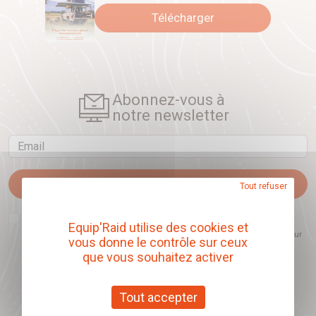
Télécharger
Abonnez-vous à
notre newsletter
Email
Je m'abonne
Tout refuser
J'accepte que l'ouverture des newsletters soit mesurée, afin de mieux
comprendre les sujets qui m'intéressent et d'améliorer les contenus
Equip'Raid utilise des cookies et
proposés. Ce choix est modifiable à tout moment et reste sans incidence sur
vous donne le contrôle sur ceux
mon inscription.
que vous souhaitez activer
Tout accepter
Offrez nos chèques